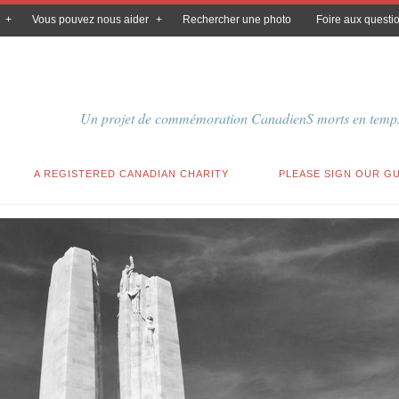
Vous pouvez nous aider
Rechercher une photo
Foire aux questi
Un projet de commémoration CanadienS morts en temps
A REGISTERED CANADIAN CHARITY
PLEASE SIGN OUR G