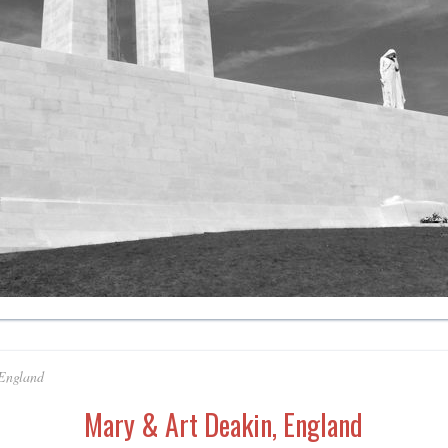
England
Mary & Art Deakin, England