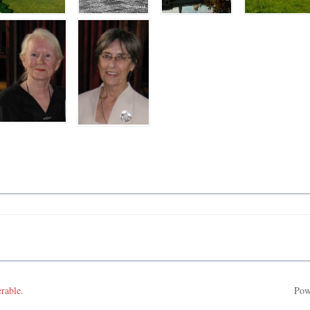
erable
.
Pow