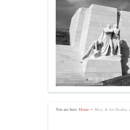
You are here:
Home
∼
Mary & Art Deakin, 