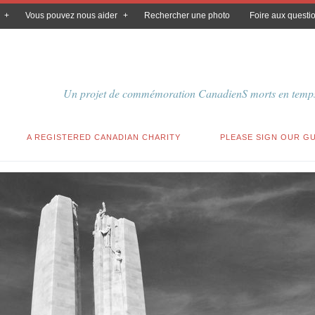
Vous pouvez nous aider
Rechercher une photo
Foire aux questi
Un projet de commémoration CanadienS morts en temps
A REGISTERED CANADIAN CHARITY
PLEASE SIGN OUR G