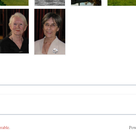
erable
.
Pow