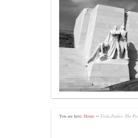
You are here:
Home
∼
Viola Parker, The P