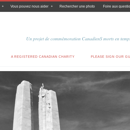
Vous pouvez nous aider
Rechercher une photo
Foire aux questi
Un projet de commémoration CanadienS morts en temps
A REGISTERED CANADIAN CHARITY
PLEASE SIGN OUR G