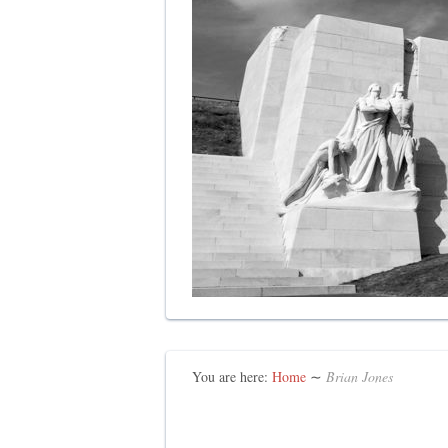
You are here:
Home
∼
Brian Jones